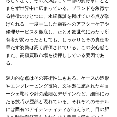
らしくなく、その人気はごく一部の愛好家にとど
まらず世界中に広まっている。ブランドを象徴す
る特徴のひとつに、永続保証を掲げている点が挙
げられる。一度手にした顧客へのアフターケアや
修理サービスを徹底し、たとえ数世代にわたり所
有者が変わったとしても、しっかりとその責任を
果たす姿勢は高く評価されている。この安心感も
また、高額買取市場を後押ししている要因であ
る。
魅力的な点はその芸術性にもある。ケースの造形
やエングレービング技術、文字盤に施されたギョ
ーシェ彫りや針の繊細なデザインなど、細部にわ
たる技巧が歴然と現れている。それぞれのモデル
には固有のアイデンティティが与えられ、目の肥
えた時計愛好家をうならせる要素に満ちている。